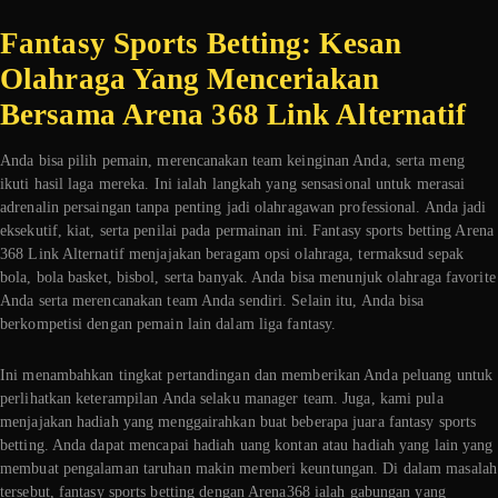
Fantasy Sports Betting: Kesan
Olahraga Yang Menceriakan
Bersama Arena 368 Link Alternatif
Anda bisa pilih pemain, merencanakan team keinginan Anda, serta meng
ikuti hasil laga mereka. Ini ialah langkah yang sensasional untuk merasai
adrenalin persaingan tanpa penting jadi olahragawan professional. Anda jadi
eksekutif, kiat, serta penilai pada permainan ini. Fantasy sports betting Arena
368 Link Alternatif menjajakan beragam opsi olahraga, termaksud sepak
bola, bola basket, bisbol, serta banyak. Anda bisa menunjuk olahraga favorite
Anda serta merencanakan team Anda sendiri. Selain itu, Anda bisa
berkompetisi dengan pemain lain dalam liga fantasy.
Ini menambahkan tingkat pertandingan dan memberikan Anda peluang untuk
perlihatkan keterampilan Anda selaku manager team. Juga, kami pula
menjajakan hadiah yang menggairahkan buat beberapa juara fantasy sports
betting. Anda dapat mencapai hadiah uang kontan atau hadiah yang lain yang
membuat pengalaman taruhan makin memberi keuntungan. Di dalam masalah
tersebut, fantasy sports betting dengan Arena368 ialah gabungan yang