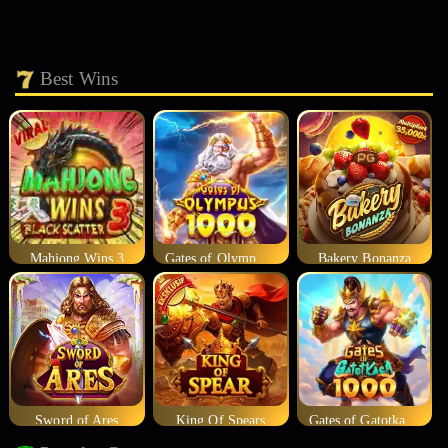
Best Wins
Mahjong Wins 3
Gates of Olympus 1000
Bakery Bonanza
Sword of Ares
King Of Spears
Gates of Gatotkaca 1000