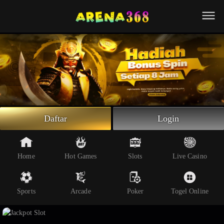
Beranda
Slot Online
Live Casino
Sportsbook
Arcade
Togel Online
Daftar
Login
Poker
Whatsapp
Home
Hot Games
Slots
Live Casino
Telegram
Sports
Arcade
Poker
Togel Online
Livechat