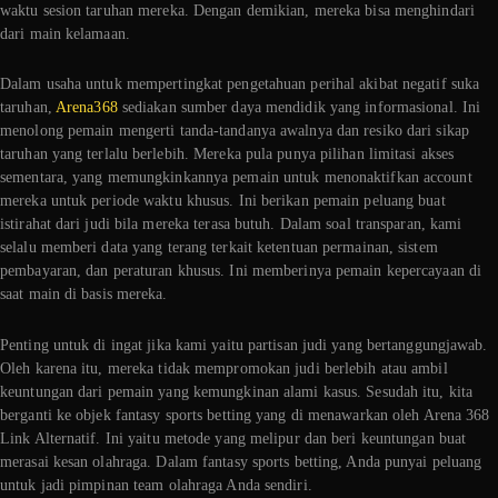
waktu sesion taruhan mereka. Dengan demikian, mereka bisa menghindari
dari main kelamaan.
Dalam usaha untuk mempertingkat pengetahuan perihal akibat negatif suka
taruhan,
Arena368
sediakan sumber daya mendidik yang informasional. Ini
menolong pemain mengerti tanda-tandanya awalnya dan resiko dari sikap
taruhan yang terlalu berlebih. Mereka pula punya pilihan limitasi akses
sementara, yang memungkinkannya pemain untuk menonaktifkan account
mereka untuk periode waktu khusus. Ini berikan pemain peluang buat
istirahat dari judi bila mereka terasa butuh. Dalam soal transparan, kami
selalu memberi data yang terang terkait ketentuan permainan, sistem
pembayaran, dan peraturan khusus. Ini memberinya pemain kepercayaan di
saat main di basis mereka.
Penting untuk di ingat jika kami yaitu partisan judi yang bertanggungjawab.
Oleh karena itu, mereka tidak mempromokan judi berlebih atau ambil
keuntungan dari pemain yang kemungkinan alami kasus. Sesudah itu, kita
berganti ke objek fantasy sports betting yang di menawarkan oleh Arena 368
Link Alternatif. Ini yaitu metode yang melipur dan beri keuntungan buat
merasai kesan olahraga. Dalam fantasy sports betting, Anda punyai peluang
untuk jadi pimpinan team olahraga Anda sendiri.